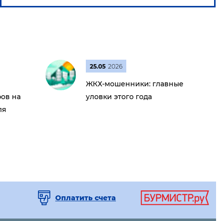
25.05
2026
ЖКХ-мошенники: главные
ов на
уловки этого года
ля
Оплатить счета