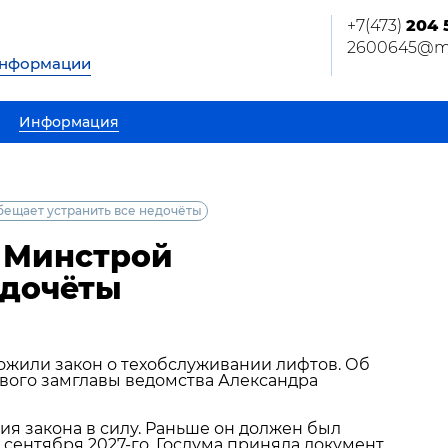
+7(473)
204 
2600645@ma
информации
Информация
бещает устранить все недочёты
: Минстрой
едочёты
ожили закон о техобслуживании лифтов. Об
рвого замглавы ведомства Александра
я закона в силу. Раньше он должен был
1 сентября 2027‑го. Госдума приняла документ